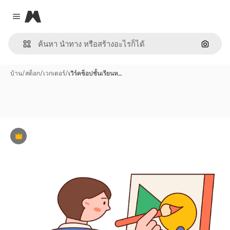
Magnific
Close menu
ค้นหาต
บ้าน
/
สต็อก
/
เวกเตอร์
/
เวิร์คช็อปชั้นเรียนห…
พรีเมี่ยม