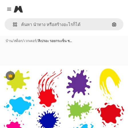
Magnific
Close menu
ค้นหาต
บ้าน
/
สต็อก
/
เวกเตอร์
/
สีเปรอะ รอยกระเซ็น ช…
พรีเมี่ยม