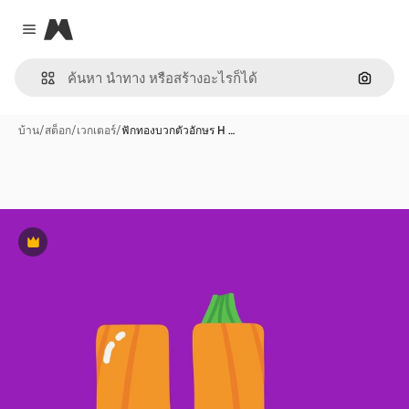
Magnific
Close menu
ค้นหาต
บ้าน
/
สต็อก
/
เวกเตอร์
/
ฟักทองบวกตัวอักษร H …
พรีเมี่ยม