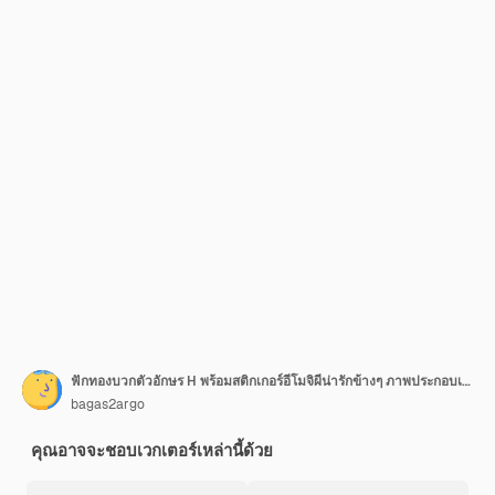
ฟักทองบวกตัวอักษร H พร้อมสติกเกอร์อีโมจิผีน่ารักข้างๆ ภาพประกอบเวกเตอร์
bagas2argo
คุณอาจจะชอบเวกเตอร์เหล่านี้ด้วย