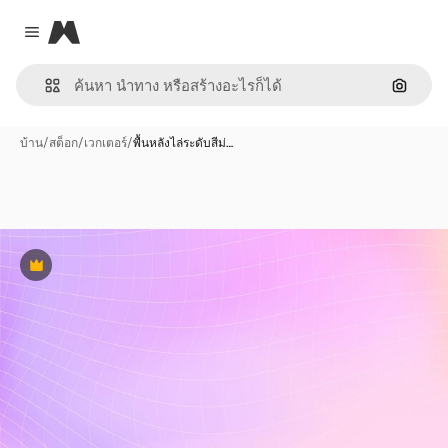
Magnific
Close menu
ค้นหาต
บ้าน
/
สต็อก
/
เวกเตอร์
/
พื้นหลังไล่ระดับสีม่…
พรีเมี่ยม