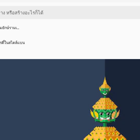
มยักษ์รามเ…
รติ์ในสไตล์แบน