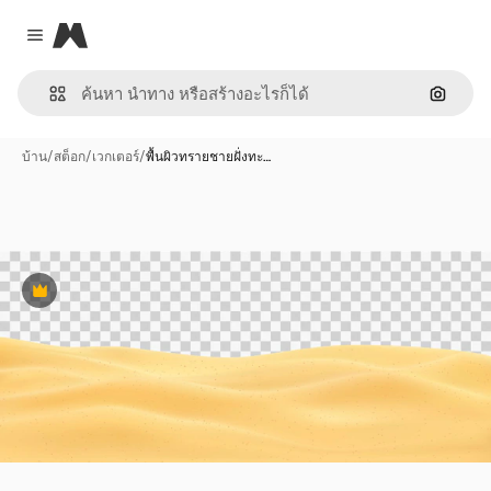
Magnific
Close menu
ค้นหาต
บ้าน
/
สต็อก
/
เวกเตอร์
/
พื้นผิวทรายชายฝั่งทะ…
พรีเมี่ยม