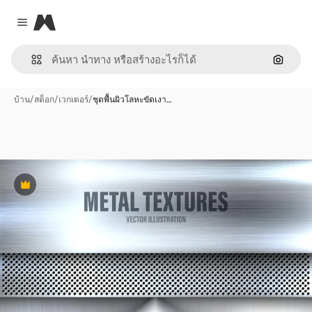
Magnific
Close menu
ค้นหาต
บ้าน
/
สต็อก
/
เวกเตอร์
/
ชุดพื้นผิวโลหะขัดเงา…
พรีเมี่ยม