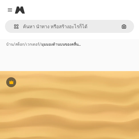
Magnific
Close menu
ค้นหาต
บ้าน
/
สต็อก
/
เวกเตอร์
/
มุมมองด้านบนของคลื่น…
พรีเมี่ยม