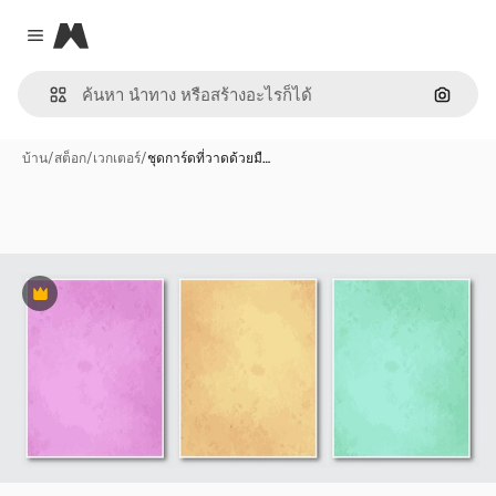
Magnific
Close menu
ค้นหาต
บ้าน
/
สต็อก
/
เวกเตอร์
/
ชุดการ์ดที่วาดด้วยมื…
พรีเมี่ยม