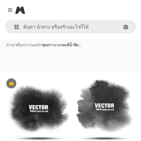
Magnific
Close menu
ค้นหาต
บ้าน
/
สต็อก
/
เวกเตอร์
/
ชุดคราบวงกลมสีน้ำสีด…
พรีเมี่ยม