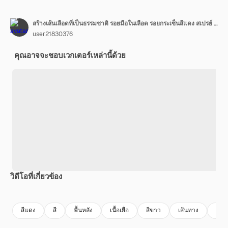
สร้างเส้นเลือดที่เป็นธรรมชาติ รอยมือในเลือด รอยกระเซ็นสีแดง สเปรย์ คราบ หยด คราบเลือดบนพื้นหลังสีขาว แนวคิดฮาโลวีน ภาพประกอบ
user21830376
คุณอาจจะชอบเวกเตอร์เหล่านี้ด้วย
วิดีโอที่เกี่ยวข้อง
Premium
Premium
สีแดง
สี
พื้นหลัง
เนื้อเยื่อ
สีขาว
เส้นทาง
ศิลป