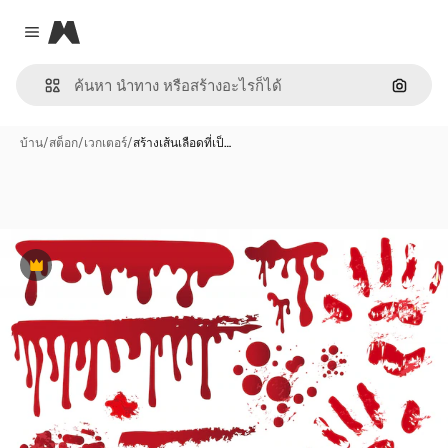
Magnific
Close menu
ค้นหาต
บ้าน
/
สต็อก
/
เวกเตอร์
/
สร้างเส้นเลือดที่เป็…
พรีเมี่ยม