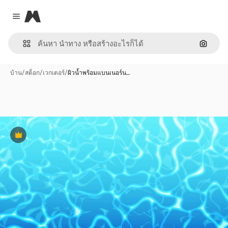
Magnific
Close menu
ค้นหาต
บ้าน
/
สต็อก
/
เวกเตอร์
/
ผิวน้ำพร้อมแบนเนอร์น…
พรีเมี่ยม