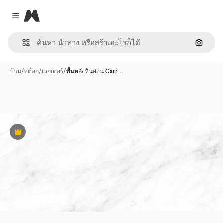
Magnific
Close menu
ค้นหาต
บ้าน
/
สต็อก
/
เวกเตอร์
/
พื้นหลังหินอ่อน Carr…
พรีเมี่ยม