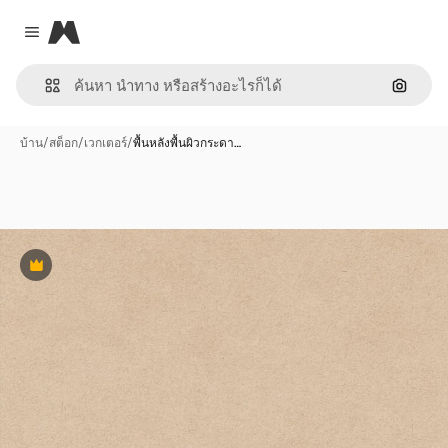
Magnific
Close menu
ค้นหาต
บ้าน
/
สต็อก
/
เวกเตอร์
/
พื้นหลังพื้นผิวกระดา…
พรีเมี่ยม