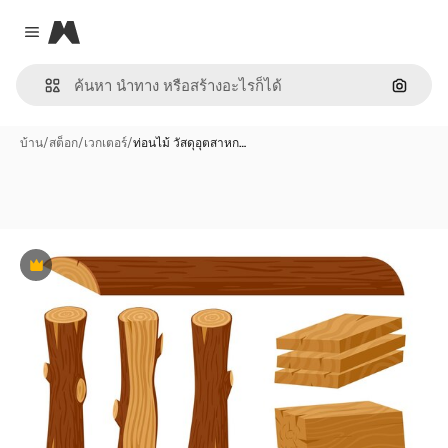
Magnific
Close menu
ค้นหาต
บ้าน
/
สต็อก
/
เวกเตอร์
/
ท่อนไม้ วัสดุอุตสาหก…
พรีเมี่ยม