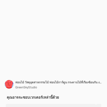
ท่อนไม้ วัสดุอุตสาหกรรมไม้ ท่อนไม้การ์ตูน กระดานไม้ที่เรียงซ้อนกัน งานไม้ และฟืน ชุดภาพเวกเตอร์ ผลิตภัณฑ์ไม้แปรรูป
GreenSkyStudio
คุณอาจจะชอบเวกเตอร์เหล่านี้ด้วย