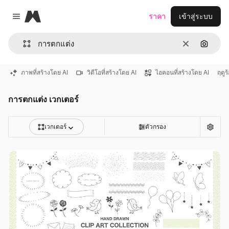
Magnific
ราคา
เข้าสู่ระบบ
Close menu
ชัดเจน
ค้นหาต
ภาพที่สร้างโดย AI
วิดีโอที่สร้างโดย AI
ไอคอนที่สร้างโดย AI
ฤดูร
การตกแต่ง เวกเตอร์
เวกเตอร์
ตัวกรอง