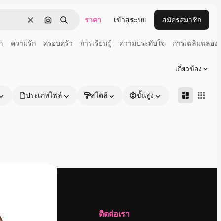
ราคา
เข้าสู่ระบบ
สมัครสมาชิก
ชัดเจน
ค้นหาตามรูปภาพ
ค้นหา
ัก
ความรัก
ครอบครัว
การเรียนรู้
ความประทับใจ
การเฉลิมฉลอง
เกี่ยวข้อง
ประเภทไฟล์
สไตล์
ขั้นสูง
บริษัท
ติดต่อเรา