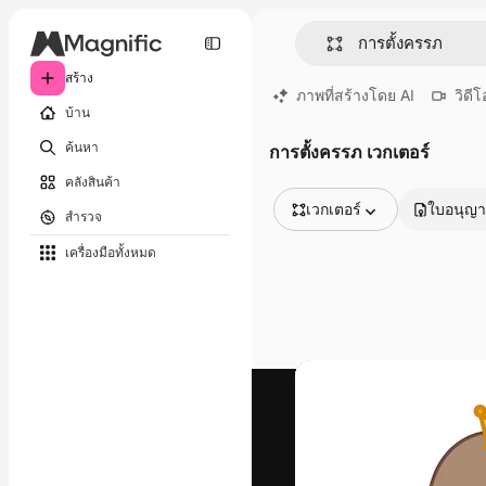
สร้าง
ภาพที่สร้างโดย AI
วิดีโ
บ้าน
ค้นหา
การตั้งครรภ เวกเตอร์
คลังสินค้า
เวกเตอร์
ใบอนุญ
สำรวจ
รูปภาพทั้งหมด
เครื่องมือทั้งหมด
เวกเตอร์
ภาพประกอบ
ภาพถ่าย
พีดีเอส
เทมเพลต
โมเดลจำลอง
วิดีโอ
คลิปวิดีโอ
โมชั่นกราฟิก
เทมเพลตวิดีโอ
ไอคอน
แบบจำลอง 3 มิติ
แบบอักษร