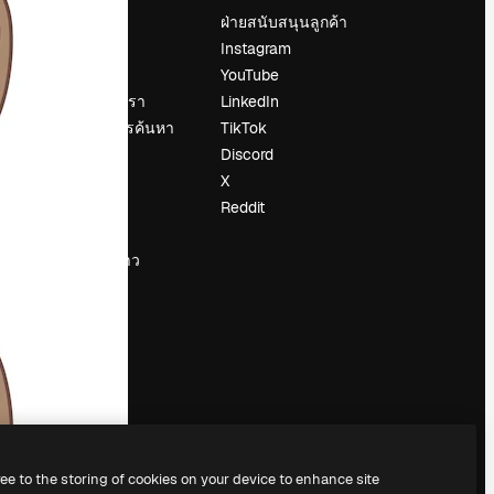
ราคา
ฝ่ายสนับสนุนลูกค้า
เกี่ยวกับเรา
Instagram
รีวิว
YouTube
น
ร่วมงานกับเรา
LinkedIn
แนวโน้มการค้นหา
TikTok
บล็อก
Discord
กิจกรรม
X
Slidesgo
Reddit
ือ
ขายเนื้อหา
ห้องแถลงข่าว
กำลังมองหา
magnific.ai
ree to the storing of cookies on your device to enhance site