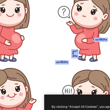
รรค์เพื่อผลักดันผลงานที่ดี
Spaces
Academy
ใช้งานกว่า 1 ล้านราย
ผู้ช่วย AI
เอกสาร
อทีฟ, บริษัท, เอเจนซี และสตูดิ
เครื่องมือสร้าง
การสนับสนุน
รูปภาพด้วย AI
เงื่อนไขการใช้งา
เครื่องมือสร้างวิดีโอ
นโยบายความเป็น
ด้วย AI
ส่วนตัว
เครื่องกำเนิดเสียง AI
ต้นฉบับ
เออร์ลี่เบิร์ด
สต็อกเนื้อหา
นโยบายคุกกี้
MCP สำหรับ
ศูนย์ความน่าเชื่อถ
เออร์
ลี่
Claude/ChatGPT
เบิร์ด
พันธมิตร
Agents
เออร์ลี่เบิร์ด
ธุรกิจ
เอพีไอ
แอปมือถือ
เครื่องมือ Magnific
ทั้งหมด
-
2026
Freepik Company S.L.U.
สงวนลิขสิทธิ์
.
By clicking “Accept All Cookies”, you ag