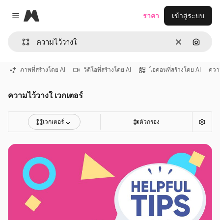
Magnific
ราคา
เข้าสู่ระบบ
Close menu
ชัดเจน
ค้นหาต
ภาพที่สร้างโดย AI
วิดีโอที่สร้างโดย AI
ไอคอนที่สร้างโดย AI
ควา
ความไว้วางใ เวกเตอร์
เวกเตอร์
ตัวกรอง