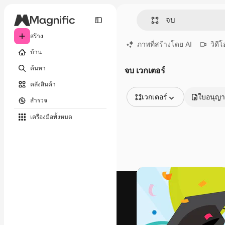
สร้าง
ภาพที่สร้างโดย AI
วิดีโ
บ้าน
ค้นหา
จบ เวกเตอร์
คลังสินค้า
เวกเตอร์
ใบอนุญ
สำรวจ
รูปภาพทั้งหมด
เครื่องมือทั้งหมด
เวกเตอร์
ภาพประกอบ
ภาพถ่าย
พีดีเอส
เทมเพลต
โมเดลจำลอง
วิดีโอ
คลิปวิดีโอ
โมชั่นกราฟิก
เทมเพลตวิดีโอ
ไอคอน
แบบจำลอง 3 มิติ
แบบอักษร