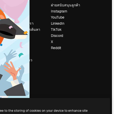
ราคา
ฝ่ายสนับสนุนลูกค้า
เกี่ยวกับเรา
Instagram
รีวิว
YouTube
น
ร่วมงานกับเรา
LinkedIn
แนวโน้มการค้นหา
TikTok
บล็อก
Discord
กิจกรรม
X
Slidesgo
Reddit
ือ
ขายเนื้อหา
ห้องแถลงข่าว
กำลังมองหา
magnific.ai
ree to the storing of cookies on your device to enhance site