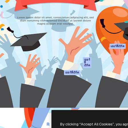
รรค์เพื่อผลักดันผลงานที่ดี
Spaces
Academy
ใช้งานกว่า 1 ล้านราย
ผู้ช่วย AI
เอกสาร
อทีฟ, บริษัท, เอเจนซี และสตูดิ
เครื่องมือสร้าง
การสนับสนุน
รูปภาพด้วย AI
เงื่อนไขการใช้งา
เครื่องมือสร้างวิดีโอ
นโยบายความเป็น
ด้วย AI
ส่วนตัว
เครื่องกำเนิดเสียง AI
ต้นฉบับ
เออร์ลี่เบิร์ด
สต็อกเนื้อหา
นโยบายคุกกี้
MCP สำหรับ
ศูนย์ความน่าเชื่อถ
เออร์
ลี่
Claude/ChatGPT
เบิร์ด
พันธมิตร
Agents
เออร์ลี่เบิร์ด
ธุรกิจ
เอพีไอ
แอปมือถือ
เครื่องมือ Magnific
ทั้งหมด
-
2026
Freepik Company S.L.U.
สงวนลิขสิทธิ์
.
By clicking “Accept All Cookies”, you ag