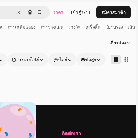
ราคา
เข้าสู่ระบบ
สมัครสมาชิก
ชัดเจน
ค้นหาตามรูปภาพ
ค้นหา
คต
การเฉลิมฉลอง
การวางแผน
รางวัล
เสร็จสิ้น
ใบรับรอง
เส้นช
เกี่ยวข้อง
ประเภทไฟล์
สไตล์
ขั้นสูง
บริษัท
ติดต่อเรา