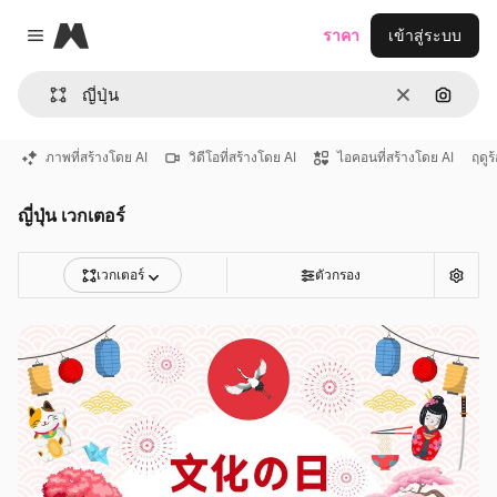
Magnific
ราคา
เข้าสู่ระบบ
Close menu
ชัดเจน
ค้นหาต
ภาพที่สร้างโดย AI
วิดีโอที่สร้างโดย AI
ไอคอนที่สร้างโดย AI
ฤดูร
ญี่ปุ่น เวกเตอร์
เวกเตอร์
ตัวกรอง