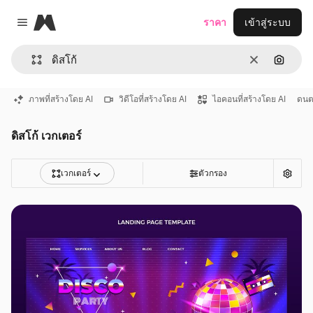
Magnific
ราคา
เข้าสู่ระบบ
Close menu
ชัดเจน
ค้นหาต
ภาพที่สร้างโดย AI
วิดีโอที่สร้างโดย AI
ไอคอนที่สร้างโดย AI
ดนต
ดิสโก้ เวกเตอร์
เวกเตอร์
ตัวกรอง