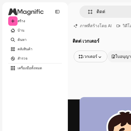
สร้าง
ภาพที่สร้างโดย AI
วิดีโ
บ้าน
ค้นหา
ติดต่ เวกเตอร์
คลังสินค้า
เวกเตอร์
ใบอนุญ
สำรวจ
รูปภาพทั้งหมด
เครื่องมือทั้งหมด
เวกเตอร์
ภาพประกอบ
ภาพถ่าย
พีดีเอส
เทมเพลต
โมเดลจำลอง
วิดีโอ
คลิปวิดีโอ
โมชั่นกราฟิก
เทมเพลตวิดีโอ
ไอคอน
แบบจำลอง 3 มิติ
แบบอักษร