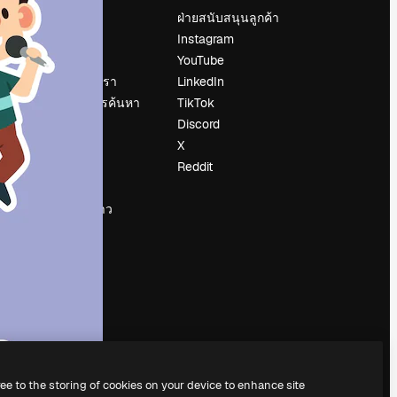
ราคา
ฝ่ายสนับสนุนลูกค้า
เกี่ยวกับเรา
Instagram
รีวิว
YouTube
น
ร่วมงานกับเรา
LinkedIn
แนวโน้มการค้นหา
TikTok
บล็อก
Discord
กิจกรรม
X
Slidesgo
Reddit
ือ
ขายเนื้อหา
ห้องแถลงข่าว
กำลังมองหา
magnific.ai
ree to the storing of cookies on your device to enhance site