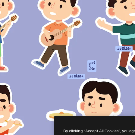
รรค์เพื่อผลักดันผลงานที่ดี
Spaces
Academy
ใช้งานกว่า 1 ล้านราย
ผู้ช่วย AI
เอกสาร
อทีฟ, บริษัท, เอเจนซี และสตูดิ
เครื่องมือสร้าง
การสนับสนุน
รูปภาพด้วย AI
เงื่อนไขการใช้งา
เครื่องมือสร้างวิดีโอ
นโยบายความเป็น
ด้วย AI
ส่วนตัว
เครื่องกำเนิดเสียง AI
ต้นฉบับ
เออร์ลี่เบิร์ด
สต็อกเนื้อหา
นโยบายคุกกี้
MCP สำหรับ
ศูนย์ความน่าเชื่อถ
เออร์
ลี่
Claude/ChatGPT
เบิร์ด
พันธมิตร
Agents
เออร์ลี่เบิร์ด
ธุรกิจ
เอพีไอ
แอปมือถือ
เครื่องมือ Magnific
ทั้งหมด
-
2026
Freepik Company S.L.U.
สงวนลิขสิทธิ์
.
By clicking “Accept All Cookies”, you ag