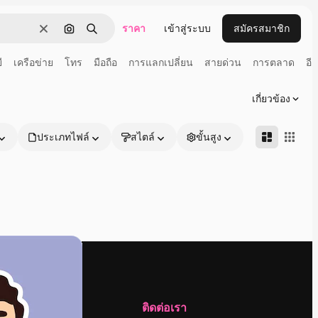
ราคา
เข้าสู่ระบบ
สมัครสมาชิก
ชัดเจน
ค้นหาตามรูปภาพ
ค้นหา
ี
เครือข่าย
โทร
มือถือ
การแลกเปลี่ยน
สายด่วน
การตลาด
อี
เกี่ยวข้อง
ประเภทไฟล์
สไตล์
ขั้นสูง
บริษัท
ติดต่อเรา