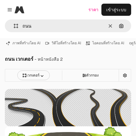
Magnific
ราคา
เข้าสู่ระบบ
Close menu
ชัดเจน
ค้นหาต
ภาพที่สร้างโดย AI
วิดีโอที่สร้างโดย AI
ไอคอนที่สร้างโดย AI
ฤดูร
ถนน เวกเตอร์
- หน้าหนังสือ 2
เวกเตอร์
ตัวกรอง