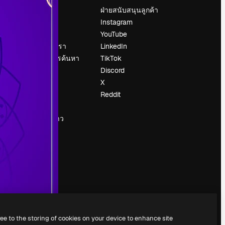
ราคา
ฝ่ายสนับสนุนลูกค้า
เกี่ยวกับเรา
Instagram
รีวิว
YouTube
น
ร่วมงานกับเรา
LinkedIn
แนวโน้มการค้นหา
TikTok
บล็อก
Discord
กิจกรรม
X
Slidesgo
Reddit
ือ
ขายเนื้อหา
ห้องแถลงข่าว
กำลังมองหา
magnific.ai
ree to the storing of cookies on your device to enhance site