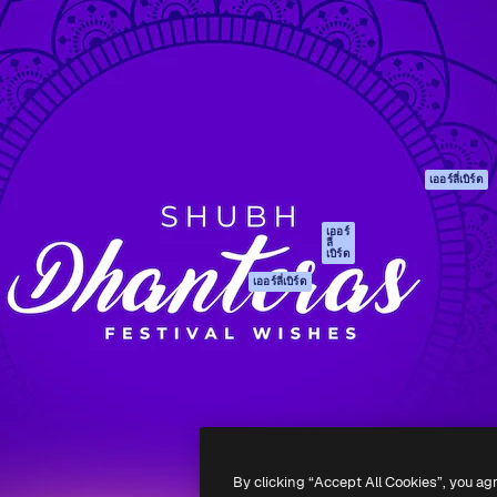
รรค์เพื่อผลักดันผลงานที่ดี
Spaces
Academy
ใช้งานกว่า 1 ล้านราย
ผู้ช่วย AI
เอกสาร
อทีฟ, บริษัท, เอเจนซี และสตูดิ
เครื่องมือสร้าง
การสนับสนุน
รูปภาพด้วย AI
เงื่อนไขการใช้งา
เครื่องมือสร้างวิดีโอ
นโยบายความเป็น
ด้วย AI
ส่วนตัว
เครื่องกำเนิดเสียง AI
ต้นฉบับ
เออร์ลี่เบิร์ด
สต็อกเนื้อหา
นโยบายคุกกี้
MCP สำหรับ
ศูนย์ความน่าเชื่อถ
เออร์
ลี่
Claude/ChatGPT
เบิร์ด
พันธมิตร
Agents
เออร์ลี่เบิร์ด
ธุรกิจ
เอพีไอ
แอปมือถือ
เครื่องมือ Magnific
ทั้งหมด
-
2026
Freepik Company S.L.U.
สงวนลิขสิทธิ์
.
By clicking “Accept All Cookies”, you ag