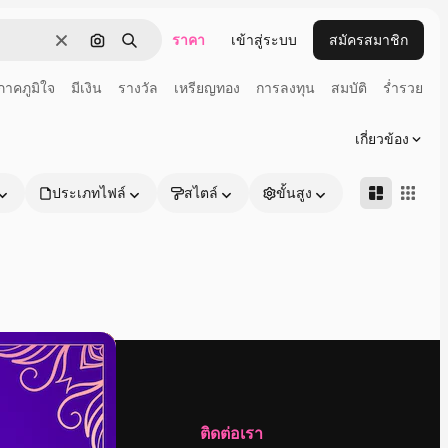
ราคา
เข้าสู่ระบบ
สมัครสมาชิก
ชัดเจน
ค้นหาตามรูปภาพ
ค้นหา
าคภูมิใจ
มีเงิน
รางวัล
เหรียญทอง
การลงทุน
สมบัติ
ร่ำรวย
เ
เกี่ยวข้อง
ประเภทไฟล์
สไตล์
ขั้นสูง
บริษัท
ติดต่อเรา