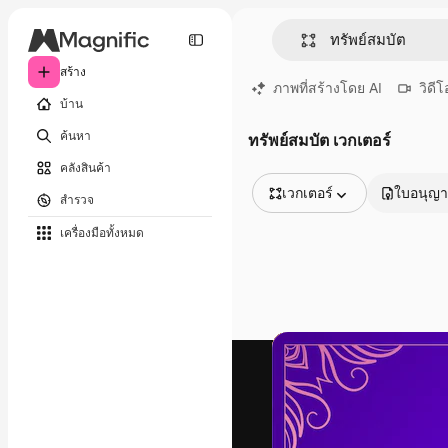
สร้าง
ภาพที่สร้างโดย AI
วิดีโ
บ้าน
ค้นหา
ทรัพย์สมบัต เวกเตอร์
คลังสินค้า
เวกเตอร์
ใบอนุญ
สำรวจ
รูปภาพทั้งหมด
เครื่องมือทั้งหมด
เวกเตอร์
ภาพประกอบ
ภาพถ่าย
พีดีเอส
เทมเพลต
โมเดลจำลอง
วิดีโอ
คลิปวิดีโอ
โมชั่นกราฟิก
เทมเพลตวิดีโอ
ไอคอน
แบบจำลอง 3 มิติ
แบบอักษร