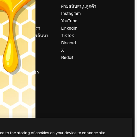
ราคา
ฝ่ายสนับสนุนลูกค้า
เกี่ยวกับเรา
Instagram
รีวิว
YouTube
น
ร่วมงานกับเรา
LinkedIn
แนวโน้มการค้นหา
TikTok
บล็อก
Discord
กิจกรรม
X
Slidesgo
Reddit
ือ
ขายเนื้อหา
ห้องแถลงข่าว
กำลังมองหา
magnific.ai
ree to the storing of cookies on your device to enhance site