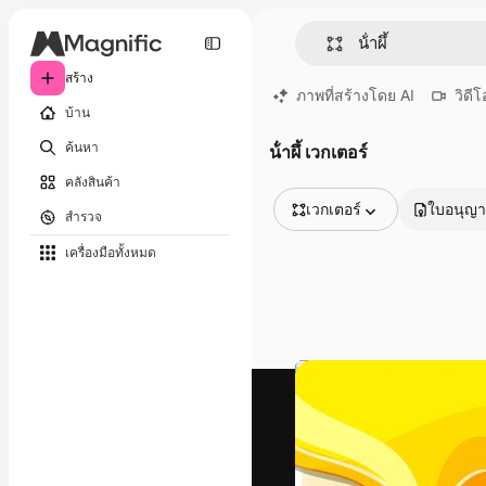
สร้าง
ภาพที่สร้างโดย AI
วิดีโ
บ้าน
ค้นหา
น้ําผึ้ เวกเตอร์
คลังสินค้า
เวกเตอร์
ใบอนุญ
สำรวจ
รูปภาพทั้งหมด
เครื่องมือทั้งหมด
เวกเตอร์
ภาพประกอบ
ภาพถ่าย
พีดีเอส
เทมเพลต
โมเดลจำลอง
วิดีโอ
คลิปวิดีโอ
โมชั่นกราฟิก
เทมเพลตวิดีโอ
ไอคอน
แบบจำลอง 3 มิติ
แบบอักษร