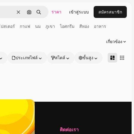
ราคา
เข้าสู่ระบบ
สมัครสมาชิก
ชัดเจน
ค้นหาตามรูปภาพ
ค้นหา
โปสเตอร์
กาแฟ
นม
ภูเขา
ไอศกรีม
สีทอง
อาหาร
เกี่ยวข้อง
ประเภทไฟล์
สไตล์
ขั้นสูง
บริษัท
ติดต่อเรา