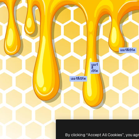
รรค์เพื่อผลักดันผลงานที่ดี
Spaces
Academy
ใช้งานกว่า 1 ล้านราย
ผู้ช่วย AI
เอกสาร
อทีฟ, บริษัท, เอเจนซี และสตูดิ
เครื่องมือสร้าง
การสนับสนุน
รูปภาพด้วย AI
เงื่อนไขการใช้งา
เครื่องมือสร้างวิดีโอ
นโยบายความเป็น
ด้วย AI
ส่วนตัว
เครื่องกำเนิดเสียง AI
ต้นฉบับ
เออร์ลี่เบิร์ด
สต็อกเนื้อหา
นโยบายคุกกี้
MCP สำหรับ
ศูนย์ความน่าเชื่อถ
เออร์
ลี่
Claude/ChatGPT
เบิร์ด
พันธมิตร
Agents
เออร์ลี่เบิร์ด
ธุรกิจ
เอพีไอ
แอปมือถือ
เครื่องมือ Magnific
ทั้งหมด
-
2026
Freepik Company S.L.U.
สงวนลิขสิทธิ์
.
By clicking “Accept All Cookies”, you ag