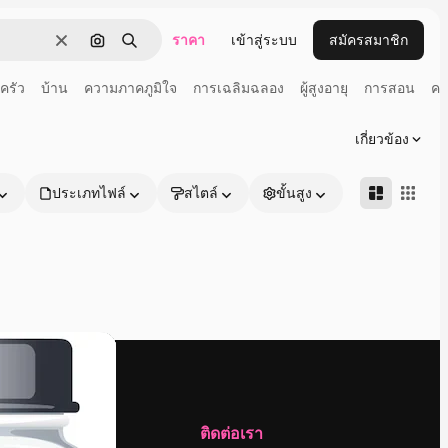
ราคา
เข้าสู่ระบบ
สมัครสมาชิก
ชัดเจน
ค้นหาตามรูปภาพ
ค้นหา
ครัว
บ้าน
ความภาคภูมิใจ
การเฉลิมฉลอง
ผู้สูงอายุ
การสอน
คน
เกี่ยวข้อง
ประเภทไฟล์
สไตล์
ขั้นสูง
บริษัท
ติดต่อเรา