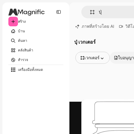
สร้าง
ภาพที่สร้างโดย AI
วิดีโ
บ้าน
ค้นหา
ปุ่ เวกเตอร์
คลังสินค้า
เวกเตอร์
ใบอนุญ
สำรวจ
รูปภาพทั้งหมด
เครื่องมือทั้งหมด
เวกเตอร์
ภาพประกอบ
ภาพถ่าย
พีดีเอส
เทมเพลต
โมเดลจำลอง
วิดีโอ
คลิปวิดีโอ
โมชั่นกราฟิก
เทมเพลตวิดีโอ
ไอคอน
แบบจำลอง 3 มิติ
แบบอักษร