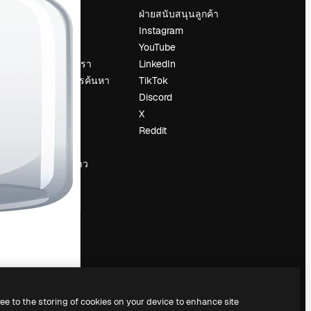
ราคา
ฝ่ายสนับสนุนลูกค้า
เกี่ยวกับเรา
Instagram
รีวิว
YouTube
น
ร่วมงานกับเรา
LinkedIn
แนวโน้มการค้นหา
TikTok
บล็อก
Discord
กิจกรรม
X
Slidesgo
Reddit
ือ
ขายเนื้อหา
ห้องแถลงข่าว
กำลังมองหา
magnific.ai
ree to the storing of cookies on your device to enhance site