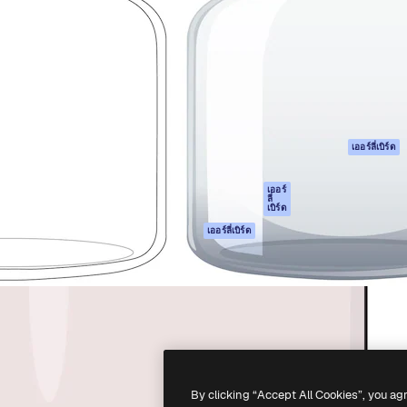
รรค์เพื่อผลักดันผลงานที่ดี
Spaces
Academy
ใช้งานกว่า 1 ล้านราย
ผู้ช่วย AI
เอกสาร
อทีฟ, บริษัท, เอเจนซี และสตูดิ
เครื่องมือสร้าง
การสนับสนุน
รูปภาพด้วย AI
เงื่อนไขการใช้งา
เครื่องมือสร้างวิดีโอ
นโยบายความเป็น
ด้วย AI
ส่วนตัว
เครื่องกำเนิดเสียง AI
ต้นฉบับ
เออร์ลี่เบิร์ด
สต็อกเนื้อหา
นโยบายคุกกี้
MCP สำหรับ
ศูนย์ความน่าเชื่อถ
เออร์
ลี่
Claude/ChatGPT
เบิร์ด
พันธมิตร
Agents
เออร์ลี่เบิร์ด
ธุรกิจ
เอพีไอ
แอปมือถือ
เครื่องมือ Magnific
ทั้งหมด
-
2026
Freepik Company S.L.U.
สงวนลิขสิทธิ์
.
By clicking “Accept All Cookies”, you ag