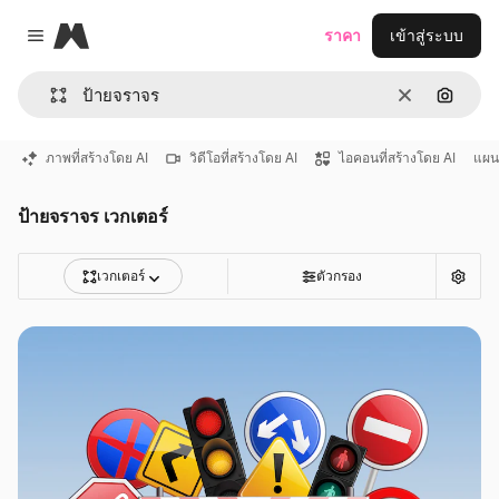
Magnific
ราคา
เข้าสู่ระบบ
Close menu
ชัดเจน
ค้นหาต
ภาพที่สร้างโดย AI
วิดีโอที่สร้างโดย AI
ไอคอนที่สร้างโดย AI
แผนท
ป้ายจราจร เวกเตอร์
เวกเตอร์
ตัวกรอง