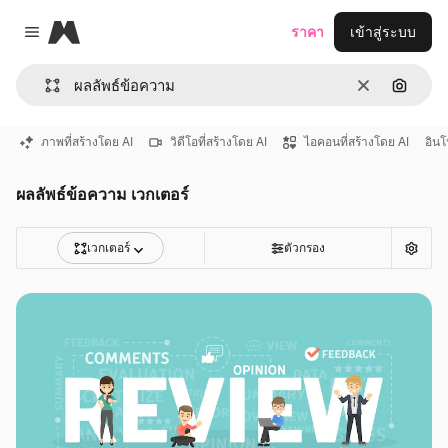
Magnific
ราคา
เข้าสู่ระบบ
Close menu
ชัดเจน
ค้นหาต
ภาพที่สร้างโดย AI
วิดีโอที่สร้างโดย AI
ไอคอนที่สร้างโดย AI
อิน
ผลลัพธ์ข้อความ เวกเตอร์
เวกเตอร์
ตัวกรอง