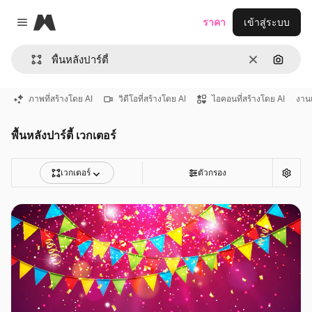
Magnific
ราคา
เข้าสู่ระบบ
Close menu
ชัดเจน
ค้นหาต
ภาพที่สร้างโดย AI
วิดีโอที่สร้างโดย AI
ไอคอนที่สร้างโดย AI
งาน
พื้นหลังปาร์ตี้ เวกเตอร์
เวกเตอร์
ตัวกรอง