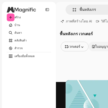
สร้าง
ภาพที่สร้างโดย AI
วิดีโ
บ้าน
ค้นหา
พื้นหลังเกร เวกเตอร์
คลังสินค้า
เวกเตอร์
ใบอนุญ
สำรวจ
รูปภาพทั้งหมด
เครื่องมือทั้งหมด
เวกเตอร์
ภาพประกอบ
ภาพถ่าย
พีดีเอส
เทมเพลต
โมเดลจำลอง
วิดีโอ
คลิปวิดีโอ
โมชั่นกราฟิก
เทมเพลตวิดีโอ
ไอคอน
แบบจำลอง 3 มิติ
แบบอักษร