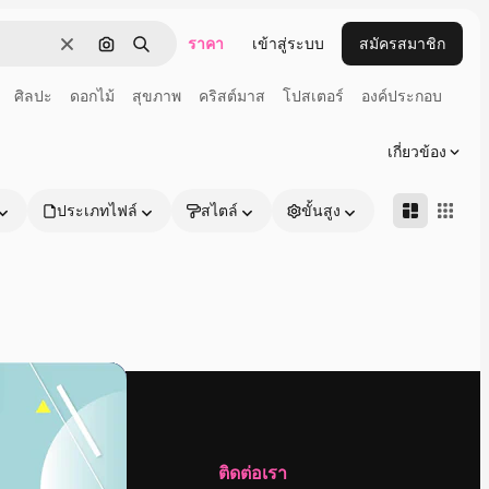
ราคา
เข้าสู่ระบบ
สมัครสมาชิก
ชัดเจน
ค้นหาตามรูปภาพ
ค้นหา
ศิลปะ
ดอกไม้
สุขภาพ
คริสต์มาส
โปสเตอร์
องค์ประกอบ
เกี่ยวข้อง
ประเภทไฟล์
สไตล์
ขั้นสูง
บริษัท
ติดต่อเรา