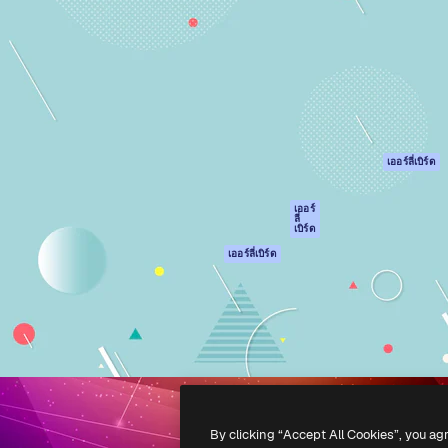
รรค์เพื่อผลักดันผลงานที่ดี
Spaces
Academy
ใช้งานกว่า 1 ล้านราย
ผู้ช่วย AI
เอกสาร
อทีฟ, บริษัท, เอเจนซี และสตูดิ
เครื่องมือสร้าง
การสนับสนุน
รูปภาพด้วย AI
เงื่อนไขการใช้งา
เครื่องมือสร้างวิดีโอ
นโยบายความเป็น
ด้วย AI
ส่วนตัว
เครื่องกำเนิดเสียง AI
ต้นฉบับ
เออร์ลี่เบิร์ด
สต็อกเนื้อหา
นโยบายคุกกี้
MCP สำหรับ
ศูนย์ความน่าเชื่อถ
เออร์
ลี่
Claude/ChatGPT
เบิร์ด
พันธมิตร
Agents
เออร์ลี่เบิร์ด
ธุรกิจ
เอพีไอ
แอปมือถือ
เครื่องมือ Magnific
ทั้งหมด
-
2026
Freepik Company S.L.U.
สงวนลิขสิทธิ์
.
By clicking “Accept All Cookies”, you ag