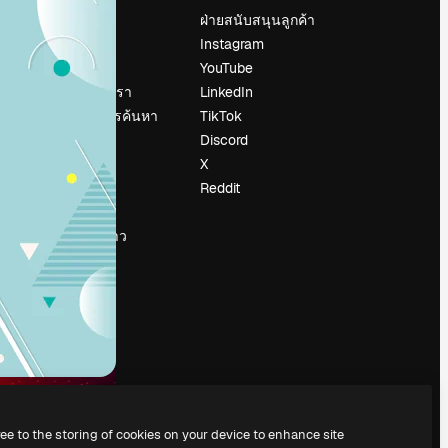
ราคา
ฝ่ายสนับสนุนลูกค้า
เกี่ยวกับเรา
Instagram
รีวิว
YouTube
น
ร่วมงานกับเรา
LinkedIn
แนวโน้มการค้นหา
TikTok
บล็อก
Discord
กิจกรรม
X
Slidesgo
Reddit
ือ
ขายเนื้อหา
ห้องแถลงข่าว
กำลังมองหา
magnific.ai
ree to the storing of cookies on your device to enhance site