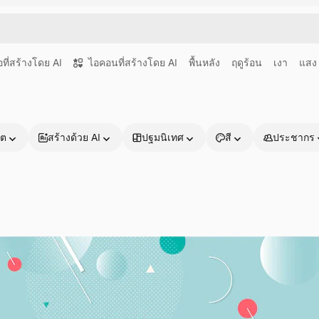
อที่สร้างโดย AI
ไอคอนที่สร้างโดย AI
พื้นหลัง
ฤดูร้อน
เงา
แสง
าต
สร้างด้วย AI
ปฐมนิเทศ
สี
ประชากร
ผลิตภัณฑ์
เริ่มต้นใช้งาน