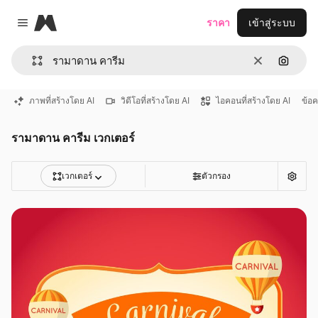
Magnific
ราคา
เข้าสู่ระบบ
Close menu
ชัดเจน
ค้นหาต
ภาพที่สร้างโดย AI
วิดีโอที่สร้างโดย AI
ไอคอนที่สร้างโดย AI
ข้อ
รามาดาน คารีม เวกเตอร์
เวกเตอร์
ตัวกรอง