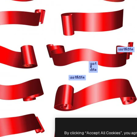
รรค์เพื่อผลักดันผลงานที่ดี
Spaces
Academy
ใช้งานกว่า 1 ล้านราย
ผู้ช่วย AI
เอกสาร
อทีฟ, บริษัท, เอเจนซี และสตูดิ
เครื่องมือสร้าง
การสนับสนุน
รูปภาพด้วย AI
เงื่อนไขการใช้งา
เครื่องมือสร้างวิดีโอ
นโยบายความเป็น
ด้วย AI
ส่วนตัว
เครื่องกำเนิดเสียง AI
ต้นฉบับ
เออร์ลี่เบิร์ด
สต็อกเนื้อหา
นโยบายคุกกี้
MCP สำหรับ
ศูนย์ความน่าเชื่อถ
เออร์
ลี่
Claude/ChatGPT
เบิร์ด
พันธมิตร
Agents
เออร์ลี่เบิร์ด
ธุรกิจ
เอพีไอ
แอปมือถือ
เครื่องมือ Magnific
ทั้งหมด
-
2026
Freepik Company S.L.U.
สงวนลิขสิทธิ์
.
By clicking “Accept All Cookies”, you ag