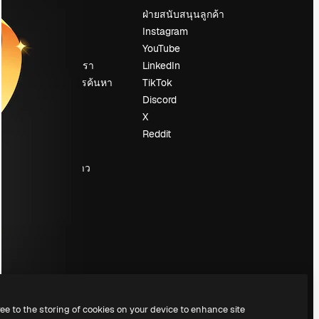
ราคา
ฝ่ายสนับสนุนลูกค้า
เกี่ยวกับเรา
Instagram
รีวิว
YouTube
น
ร่วมงานกับเรา
LinkedIn
แนวโน้มการค้นหา
TikTok
บล็อก
Discord
กิจกรรม
X
Slidesgo
Reddit
ือ
ขายเนื้อหา
ห้องแถลงข่าว
กำลังมองหา
magnific.ai
ree to the storing of cookies on your device to enhance site