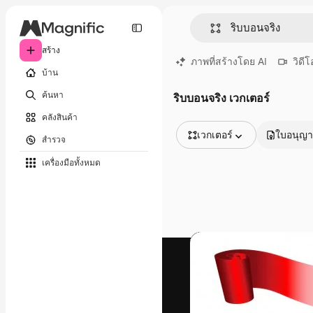
สร้าง
ภาพที่สร้างโดย AI
วิดีโ
บ้าน
ค้นหา
ริบบอนจริง เวกเตอร์
คลังสินค้า
เวกเตอร์
ใบอนุญ
สำรวจ
รูปภาพทั้งหมด
เครื่องมือทั้งหมด
เวกเตอร์
ภาพประกอบ
ภาพถ่าย
พีดีเอส
เทมเพลต
โมเดลจำลอง
วิดีโอ
คลิปวิดีโอ
โมชั่นกราฟิก
เทมเพลตวิดีโอ
ไอคอน
แบบจำลอง 3 มิติ
แบบอักษร