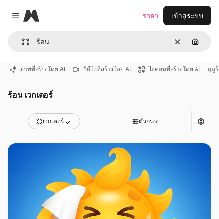
Magnific
ราคา
เข้าสู่ระบบ
Close menu
ชัดเจน
ค้นหาต
ภาพที่สร้างโดย AI
วิดีโอที่สร้างโดย AI
ไอคอนที่สร้างโดย AI
ฤดูร
ร้อน เวกเตอร์
เวกเตอร์
ตัวกรอง