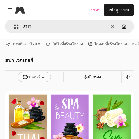
Magnific
ราคา
เข้าสู่ระบบ
Close menu
ชัดเจน
ค้นหาต
ภาพที่สร้างโดย AI
วิดีโอที่สร้างโดย AI
ไอคอนที่สร้างโดย AI
ดอก
สปา เวกเตอร์
เวกเตอร์
ตัวกรอง