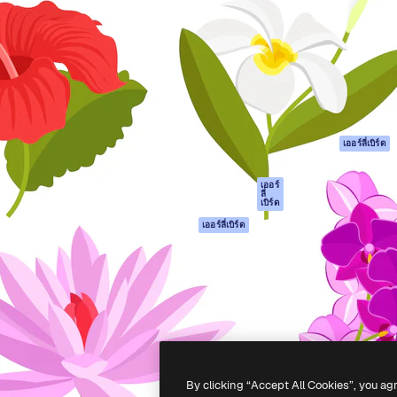
รรค์เพื่อผลักดันผลงานที่ดี
Spaces
Academy
ใช้งานกว่า 1 ล้านราย
ผู้ช่วย AI
เอกสาร
อทีฟ, บริษัท, เอเจนซี และสตูดิ
เครื่องมือสร้าง
การสนับสนุน
รูปภาพด้วย AI
เงื่อนไขการใช้งา
เครื่องมือสร้างวิดีโอ
นโยบายความเป็น
ด้วย AI
ส่วนตัว
เครื่องกำเนิดเสียง AI
ต้นฉบับ
เออร์ลี่เบิร์ด
สต็อกเนื้อหา
นโยบายคุกกี้
MCP สำหรับ
ศูนย์ความน่าเชื่อถ
เออร์
ลี่
Claude/ChatGPT
เบิร์ด
พันธมิตร
Agents
เออร์ลี่เบิร์ด
ธุรกิจ
เอพีไอ
แอปมือถือ
เครื่องมือ Magnific
ทั้งหมด
-
2026
Freepik Company S.L.U.
สงวนลิขสิทธิ์
.
By clicking “Accept All Cookies”, you ag