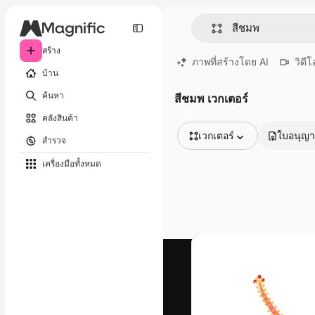
สร้าง
ภาพที่สร้างโดย AI
วิดีโ
บ้าน
ค้นหา
สีชมพ เวกเตอร์
คลังสินค้า
เวกเตอร์
ใบอนุญ
สำรวจ
รูปภาพทั้งหมด
เครื่องมือทั้งหมด
เวกเตอร์
ภาพประกอบ
ภาพถ่าย
พีดีเอส
เทมเพลต
โมเดลจำลอง
วิดีโอ
คลิปวิดีโอ
โมชั่นกราฟิก
เทมเพลตวิดีโอ
ไอคอน
แบบจำลอง 3 มิติ
แบบอักษร