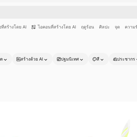
อที่สร้างโดย AI
ไอคอนที่สร้างโดย AI
ฤดูร้อน
ศิลปะ
จุด
ความร
าต
สร้างด้วย AI
ปฐมนิเทศ
สี
ประชากร
ผลิตภัณฑ์
เริ่มต้นใช้งาน