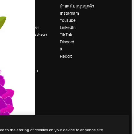
ราคา
ฝ่ายสนับสนุนลูกค้า
เกี่ยวกับเรา
Instagram
รีวิว
YouTube
น
ร่วมงานกับเรา
LinkedIn
แนวโน้มการค้นหา
TikTok
บล็อก
Discord
กิจกรรม
X
Slidesgo
Reddit
ือ
ขายเนื้อหา
ห้องแถลงข่าว
กำลังมองหา
magnific.ai
ree to the storing of cookies on your device to enhance site