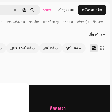
ราคา
เข้าสู่ระบบ
สมัครสมาชิก
ชัดเจน
ค้นหาตามรูปภาพ
ค้นหา
ัก
งานแต่งงาน
วันเกิด
แสงสีชมพู
วงกลม
เจ้าหญิง
วินเทจ
เกี่ยวข้อง
ประเภทไฟล์
สไตล์
ขั้นสูง
บริษัท
ติดต่อเรา