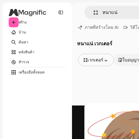
สร้าง
ภาพที่สร้างโดย AI
วิดีโ
บ้าน
ค้นหา
หนาแน่ เวกเตอร์
คลังสินค้า
เวกเตอร์
ใบอนุญ
สำรวจ
รูปภาพทั้งหมด
เครื่องมือทั้งหมด
เวกเตอร์
ภาพประกอบ
ภาพถ่าย
พีดีเอส
เทมเพลต
โมเดลจำลอง
วิดีโอ
คลิปวิดีโอ
โมชั่นกราฟิก
เทมเพลตวิดีโอ
ไอคอน
แบบจำลอง 3 มิติ
แบบอักษร