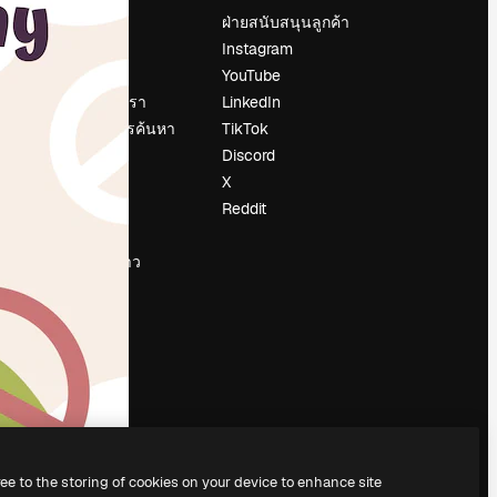
ราคา
ฝ่ายสนับสนุนลูกค้า
เกี่ยวกับเรา
Instagram
รีวิว
YouTube
น
ร่วมงานกับเรา
LinkedIn
แนวโน้มการค้นหา
TikTok
บล็อก
Discord
กิจกรรม
X
Slidesgo
Reddit
ือ
ขายเนื้อหา
ห้องแถลงข่าว
กำลังมองหา
magnific.ai
ree to the storing of cookies on your device to enhance site