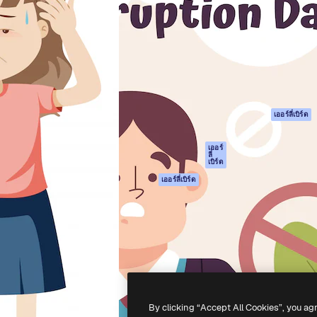
รรค์เพื่อผลักดันผลงานที่ดี
Spaces
Academy
ใช้งานกว่า 1 ล้านราย
ผู้ช่วย AI
เอกสาร
อทีฟ, บริษัท, เอเจนซี และสตูดิ
เครื่องมือสร้าง
การสนับสนุน
รูปภาพด้วย AI
เงื่อนไขการใช้งา
เครื่องมือสร้างวิดีโอ
นโยบายความเป็น
ด้วย AI
ส่วนตัว
เครื่องกำเนิดเสียง AI
ต้นฉบับ
เออร์ลี่เบิร์ด
สต็อกเนื้อหา
นโยบายคุกกี้
MCP สำหรับ
ศูนย์ความน่าเชื่อถ
เออร์
ลี่
Claude/ChatGPT
เบิร์ด
พันธมิตร
Agents
เออร์ลี่เบิร์ด
ธุรกิจ
เอพีไอ
แอปมือถือ
เครื่องมือ Magnific
ทั้งหมด
-
2026
Freepik Company S.L.U.
สงวนลิขสิทธิ์
.
By clicking “Accept All Cookies”, you ag