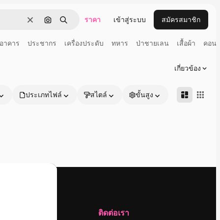
ราคา
เข้าสู่ระบบ
สมัครสมาชิก
ชัดเจน
ค้นหาตามรูปภาพ
ค้นหา
อาคาร
ประชากร
เครื่องประดับ
ทหาร
ป่าชายเลน
เสื้อผ้า
คอนเส
เกี่ยวข้อง
ประเภทไฟล์
สไตล์
ขั้นสูง
บริษัท
ติดต่อเรา