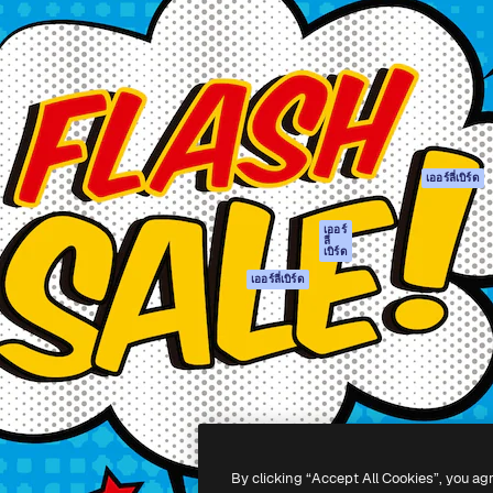
รรค์เพื่อผลักดันผลงานที่ดี
Spaces
Academy
ใช้งานกว่า 1 ล้านราย
ผู้ช่วย AI
เอกสาร
อทีฟ, บริษัท, เอเจนซี และสตูดิ
เครื่องมือสร้าง
การสนับสนุน
รูปภาพด้วย AI
เงื่อนไขการใช้งา
เครื่องมือสร้างวิดีโอ
นโยบายความเป็น
ด้วย AI
ส่วนตัว
เครื่องกำเนิดเสียง AI
ต้นฉบับ
เออร์ลี่เบิร์ด
สต็อกเนื้อหา
นโยบายคุกกี้
MCP สำหรับ
ศูนย์ความน่าเชื่อถ
เออร์
ลี่
Claude/ChatGPT
เบิร์ด
พันธมิตร
Agents
เออร์ลี่เบิร์ด
ธุรกิจ
เอพีไอ
แอปมือถือ
เครื่องมือ Magnific
ทั้งหมด
-
2026
Freepik Company S.L.U.
สงวนลิขสิทธิ์
.
By clicking “Accept All Cookies”, you ag