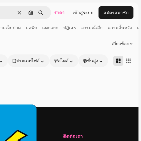
ราคา
เข้าสู่ระบบ
สมัครสมาชิก
ชัดเจน
ค้นหาตามรูปภาพ
ค้นหา
ามเจ็บปวด
มลพิษ
แตกแยก
ปฏิเสธ
อารมณ์เสีย
ความสิ้นหวัง
ค
เกี่ยวข้อง
ประเภทไฟล์
สไตล์
ขั้นสูง
บริษัท
ติดต่อเรา