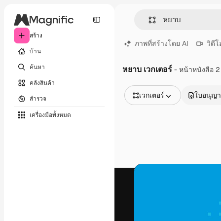
สร้าง
ภาพที่สร้างโดย AI
วิดีโ
บ้าน
ค้นหา
หยาบ เวกเตอร์
- หน้าหนังสือ 2
คลังสินค้า
เวกเตอร์
ใบอนุญ
สำรวจ
รูปภาพทั้งหมด
เครื่องมือทั้งหมด
เวกเตอร์
ภาพประกอบ
ภาพถ่าย
พีดีเอส
เทมเพลต
โมเดลจำลอง
วิดีโอ
คลิปวิดีโอ
โมชั่นกราฟิก
เทมเพลตวิดีโอ
ไอคอน
แบบจำลอง 3 มิติ
แบบอักษร