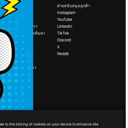
ราคา
ฝ่ายสนับสนุนลูกค้า
เกี่ยวกับเรา
Instagram
รีวิว
YouTube
น
ร่วมงานกับเรา
LinkedIn
แนวโน้มการค้นหา
TikTok
บล็อก
Discord
กิจกรรม
X
Slidesgo
Reddit
ือ
ขายเนื้อหา
ห้องแถลงข่าว
กำลังมองหา
magnific.ai
ree to the storing of cookies on your device to enhance site