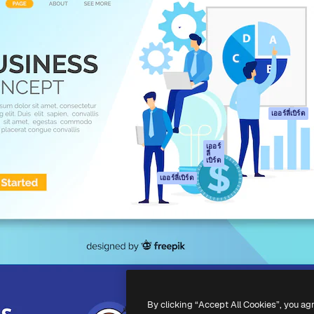
รรค์เพื่อผลักดันผลงานที่ดี
Spaces
Academy
ใช้งานกว่า 1 ล้านราย
ผู้ช่วย AI
เอกสาร
อทีฟ, บริษัท, เอเจนซี และสตูดิ
เครื่องมือสร้าง
การสนับสนุน
รูปภาพด้วย AI
เงื่อนไขการใช้งา
เครื่องมือสร้างวิดีโอ
นโยบายความเป็น
ด้วย AI
ส่วนตัว
เครื่องกำเนิดเสียง AI
ต้นฉบับ
เออร์ลี่เบิร์ด
สต็อกเนื้อหา
นโยบายคุกกี้
MCP สำหรับ
ศูนย์ความน่าเชื่อถ
เออร์
ลี่
Claude/ChatGPT
เบิร์ด
พันธมิตร
Agents
เออร์ลี่เบิร์ด
ธุรกิจ
เอพีไอ
แอปมือถือ
เครื่องมือ Magnific
ทั้งหมด
-
2026
Freepik Company S.L.U.
สงวนลิขสิทธิ์
.
By clicking “Accept All Cookies”, you ag