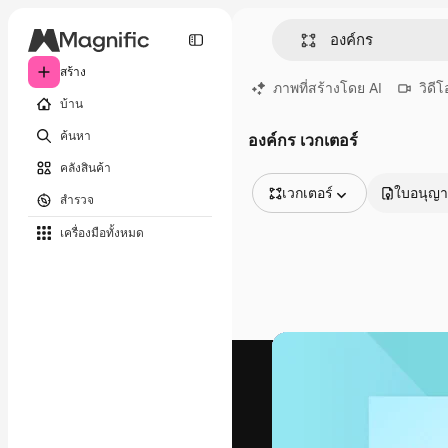
สร้าง
ภาพที่สร้างโดย AI
วิดีโ
บ้าน
ค้นหา
องค์กร เวกเตอร์
คลังสินค้า
เวกเตอร์
ใบอนุญ
สำรวจ
รูปภาพทั้งหมด
เครื่องมือทั้งหมด
เวกเตอร์
ภาพประกอบ
ภาพถ่าย
พีดีเอส
เทมเพลต
โมเดลจำลอง
วิดีโอ
คลิปวิดีโอ
โมชั่นกราฟิก
เทมเพลตวิดีโอ
ไอคอน
แบบจำลอง 3 มิติ
แบบอักษร