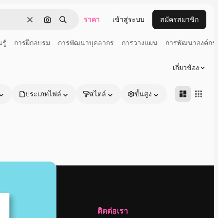
ราคา
เข้าสู่ระบบ
สมัครสมาชิก
ชัดเจน
ค้นหาตามรูปภาพ
ค้นหา
รู้
การฝึกอบรม
การพัฒนาบุคลากร
การวางแผน
การพัฒนาองค์กร
เกี่ยวข้อง
ประเภทไฟล์
สไตล์
ขั้นสูง
บริษัท
ติดต่อเรา