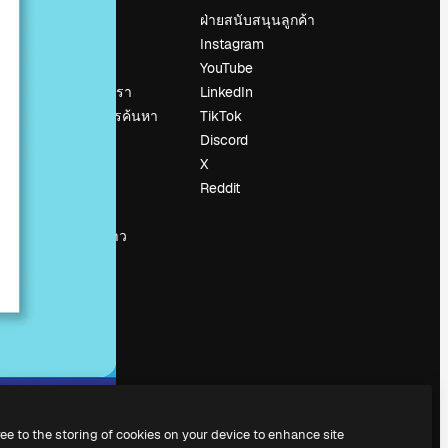
ราคา
ฝ่ายสนับสนุนลูกค้า
เกี่ยวกับเรา
Instagram
รีวิว
YouTube
น
ร่วมงานกับเรา
LinkedIn
แนวโน้มการค้นหา
TikTok
บล็อก
Discord
กิจกรรม
X
Slidesgo
Reddit
ือ
ขายเนื้อหา
ห้องแถลงข่าว
กำลังมองหา
magnific.ai
ree to the storing of cookies on your device to enhance site