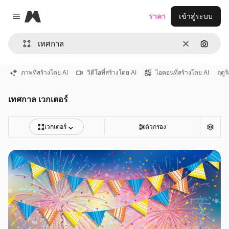
Magnific
ราคา
เข้าสู่ระบบ
Close menu
ชัดเจน
ค้นหาต
ภาพที่สร้างโดย AI
วิดีโอที่สร้างโดย AI
ไอคอนที่สร้างโดย AI
ฤดูร
เทศกาล เวกเตอร์
เวกเตอร์
ตัวกรอง