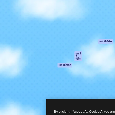
รรค์เพื่อผลักดันผลงานที่ดี
Spaces
Academy
ใช้งานกว่า 1 ล้านราย
ผู้ช่วย AI
เอกสาร
อทีฟ, บริษัท, เอเจนซี และสตูดิ
เครื่องมือสร้าง
การสนับสนุน
รูปภาพด้วย AI
เงื่อนไขการใช้งา
เครื่องมือสร้างวิดีโอ
นโยบายความเป็น
ด้วย AI
ส่วนตัว
เครื่องกำเนิดเสียง AI
ต้นฉบับ
เออร์ลี่เบิร์ด
สต็อกเนื้อหา
นโยบายคุกกี้
MCP สำหรับ
ศูนย์ความน่าเชื่อถ
เออร์
ลี่
Claude/ChatGPT
เบิร์ด
พันธมิตร
Agents
เออร์ลี่เบิร์ด
ธุรกิจ
เอพีไอ
แอปมือถือ
เครื่องมือ Magnific
ทั้งหมด
-
2026
Freepik Company S.L.U.
สงวนลิขสิทธิ์
.
By clicking “Accept All Cookies”, you ag