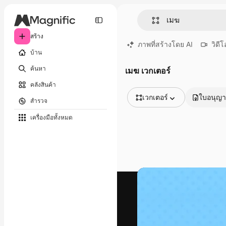
สร้าง
ภาพที่สร้างโดย AI
วิดีโ
บ้าน
ค้นหา
เมฆ เวกเตอร์
คลังสินค้า
เวกเตอร์
ใบอนุญ
สำรวจ
รูปภาพทั้งหมด
เครื่องมือทั้งหมด
เวกเตอร์
ภาพประกอบ
ภาพถ่าย
พีดีเอส
เทมเพลต
โมเดลจำลอง
วิดีโอ
คลิปวิดีโอ
โมชั่นกราฟิก
เทมเพลตวิดีโอ
ไอคอน
แบบจำลอง 3 มิติ
แบบอักษร