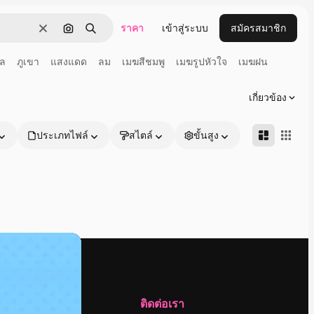
ราคา
เข้าสู่ระบบ
สมัครสมาชิก
ชัดเจน
ค้นหาตามรูปภาพ
ค้นหา
เล
ภูเขา
แสงแดด
ลม
เมฆสีชมพู
เมฆรูปหัวใจ
เมฆฝน
เกี่ยวข้อง
ประเภทไฟล์
สไตล์
ขั้นสูง
บริษัท
ติดต่อเรา