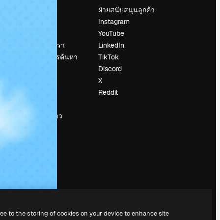
ราคา
ฝ่ายสนับสนุนลูกค้า
เกี่ยวกับเรา
Instagram
รีวิว
YouTube
น
ร่วมงานกับเรา
LinkedIn
แนวโน้มการค้นหา
TikTok
บล็อก
Discord
กิจกรรม
X
Slidesgo
Reddit
ือ
ขายเนื้อหา
ห้องแถลงข่าว
กำลังมองหา
magnific.ai
ree to the storing of cookies on your device to enhance site