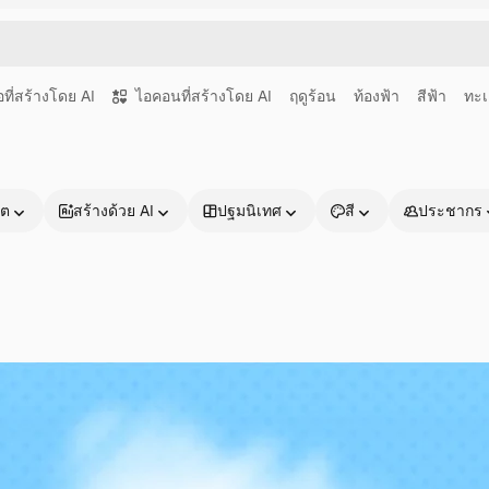
อที่สร้างโดย AI
ไอคอนที่สร้างโดย AI
ฤดูร้อน
ท้องฟ้า
สีฟ้า
ทะ
าต
สร้างด้วย AI
ปฐมนิเทศ
สี
ประชากร
ผลิตภัณฑ์
เริ่มต้นใช้งาน