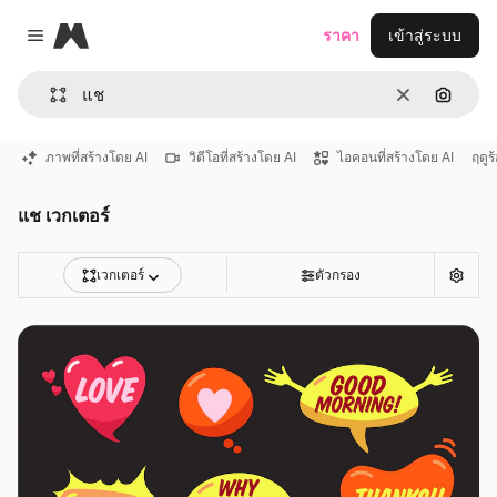
Magnific
ราคา
เข้าสู่ระบบ
Close menu
ชัดเจน
ค้นหาต
ภาพที่สร้างโดย AI
วิดีโอที่สร้างโดย AI
ไอคอนที่สร้างโดย AI
ฤดูร
แช เวกเตอร์
เวกเตอร์
ตัวกรอง