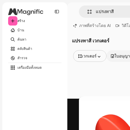
สร้าง
ภาพที่สร้างโดย AI
วิดีโ
บ้าน
ค้นหา
แปรงทาสี เวกเตอร์
คลังสินค้า
เวกเตอร์
ใบอนุญ
สำรวจ
รูปภาพทั้งหมด
เครื่องมือทั้งหมด
เวกเตอร์
ภาพประกอบ
ภาพถ่าย
พีดีเอส
เทมเพลต
โมเดลจำลอง
วิดีโอ
คลิปวิดีโอ
โมชั่นกราฟิก
เทมเพลตวิดีโอ
ไอคอน
แบบจำลอง 3 มิติ
แบบอักษร