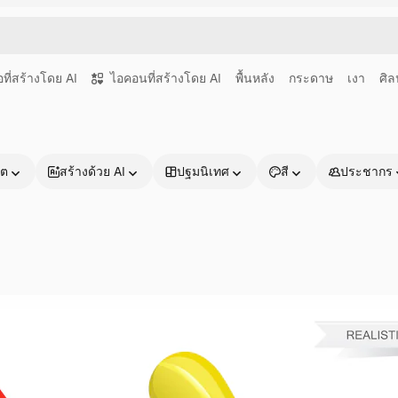
อที่สร้างโดย AI
ไอคอนที่สร้างโดย AI
พื้นหลัง
กระดาษ
เงา
ศิล
าต
สร้างด้วย AI
ปฐมนิเทศ
สี
ประชากร
ผลิตภัณฑ์
เริ่มต้นใช้งาน