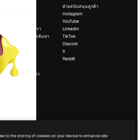
ราคา
ฝ่ายสนับสนุนลูกค้า
เกี่ยวกับเรา
Instagram
รีวิว
YouTube
น
ร่วมงานกับเรา
LinkedIn
แนวโน้มการค้นหา
TikTok
บล็อก
Discord
กิจกรรม
X
Slidesgo
Reddit
ือ
ขายเนื้อหา
ห้องแถลงข่าว
กำลังมองหา
magnific.ai
ree to the storing of cookies on your device to enhance site