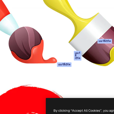
รรค์เพื่อผลักดันผลงานที่ดี
Spaces
Academy
ใช้งานกว่า 1 ล้านราย
ผู้ช่วย AI
เอกสาร
อทีฟ, บริษัท, เอเจนซี และสตูดิ
เครื่องมือสร้าง
การสนับสนุน
รูปภาพด้วย AI
เงื่อนไขการใช้งา
เครื่องมือสร้างวิดีโอ
นโยบายความเป็น
ด้วย AI
ส่วนตัว
เครื่องกำเนิดเสียง AI
ต้นฉบับ
เออร์ลี่เบิร์ด
สต็อกเนื้อหา
นโยบายคุกกี้
MCP สำหรับ
ศูนย์ความน่าเชื่อถ
เออร์
ลี่
Claude/ChatGPT
เบิร์ด
พันธมิตร
Agents
เออร์ลี่เบิร์ด
ธุรกิจ
เอพีไอ
แอปมือถือ
เครื่องมือ Magnific
ทั้งหมด
-
2026
Freepik Company S.L.U.
สงวนลิขสิทธิ์
.
By clicking “Accept All Cookies”, you ag