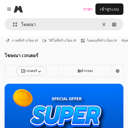
Magnific
ราคา
เข้าสู่ระบบ
Close menu
ชัดเจน
ค้นหาต
ภาพที่สร้างโดย AI
วิดีโอที่สร้างโดย AI
ไอคอนที่สร้างโดย AI
ข้อ
โฆษณา เวกเตอร์
เวกเตอร์
ตัวกรอง