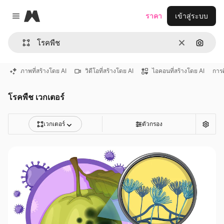
Magnific
ราคา
เข้าสู่ระบบ
Close menu
ชัดเจน
ค้นหาต
ภาพที่สร้างโดย AI
วิดีโอที่สร้างโดย AI
ไอคอนที่สร้างโดย AI
การ
โรคพืช เวกเตอร์
เวกเตอร์
ตัวกรอง