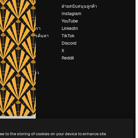
ราคา
ฝ่ายสนับสนุนลูกค้า
เกี่ยวกับเรา
Instagram
รีวิว
YouTube
น
ร่วมงานกับเรา
LinkedIn
แนวโน้มการค้นหา
TikTok
บล็อก
Discord
กิจกรรม
X
Slidesgo
Reddit
ือ
ขายเนื้อหา
ห้องแถลงข่าว
กำลังมองหา
magnific.ai
ree to the storing of cookies on your device to enhance site