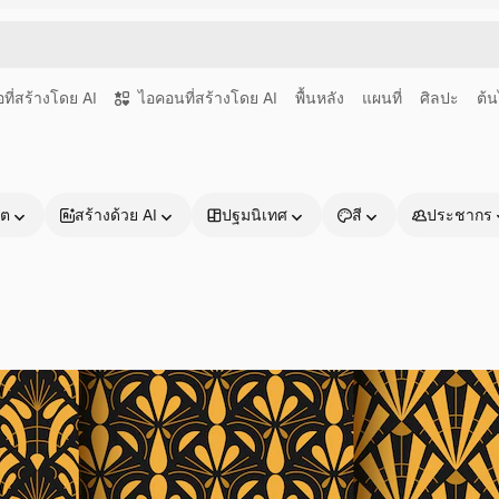
อที่สร้างโดย AI
ไอคอนที่สร้างโดย AI
พื้นหลัง
แผนที่
ศิลปะ
ต้น
าต
สร้างด้วย AI
ปฐมนิเทศ
สี
ประชากร
ผลิตภัณฑ์
เริ่มต้นใช้งาน