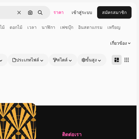
ราคา
เข้าสู่ระบบ
สมัครสมาชิก
ชัดเจน
ค้นหาตามรูปภาพ
ค้นหา
ไม้
ดอกไม้
เวลา
นาฬิกา
เฟซบุ๊ก
อินสตาแกรม
เหรียญ
เกี่ยวข้อง
ประเภทไฟล์
สไตล์
ขั้นสูง
บริษัท
ติดต่อเรา