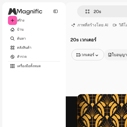
สร้าง
ภาพที่สร้างโดย AI
วิดีโ
บ้าน
ค้นหา
20s เวกเตอร์
คลังสินค้า
เวกเตอร์
ใบอนุญ
สำรวจ
รูปภาพทั้งหมด
เครื่องมือทั้งหมด
เวกเตอร์
ภาพประกอบ
ภาพถ่าย
พีดีเอส
เทมเพลต
โมเดลจำลอง
วิดีโอ
คลิปวิดีโอ
โมชั่นกราฟิก
เทมเพลตวิดีโอ
ไอคอน
แบบจำลอง 3 มิติ
แบบอักษร