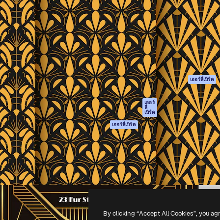
รรค์เพื่อผลักดันผลงานที่ดี
Spaces
Academy
ใช้งานกว่า 1 ล้านราย
ผู้ช่วย AI
เอกสาร
อทีฟ, บริษัท, เอเจนซี และสตูดิ
เครื่องมือสร้าง
การสนับสนุน
รูปภาพด้วย AI
เงื่อนไขการใช้งา
เครื่องมือสร้างวิดีโอ
นโยบายความเป็น
ด้วย AI
ส่วนตัว
เครื่องกำเนิดเสียง AI
ต้นฉบับ
เออร์ลี่เบิร์ด
สต็อกเนื้อหา
นโยบายคุกกี้
MCP สำหรับ
ศูนย์ความน่าเชื่อถ
เออร์
ลี่
Claude/ChatGPT
เบิร์ด
พันธมิตร
Agents
เออร์ลี่เบิร์ด
ธุรกิจ
เอพีไอ
แอปมือถือ
เครื่องมือ Magnific
ทั้งหมด
-
2026
Freepik Company S.L.U.
สงวนลิขสิทธิ์
.
By clicking “Accept All Cookies”, you ag