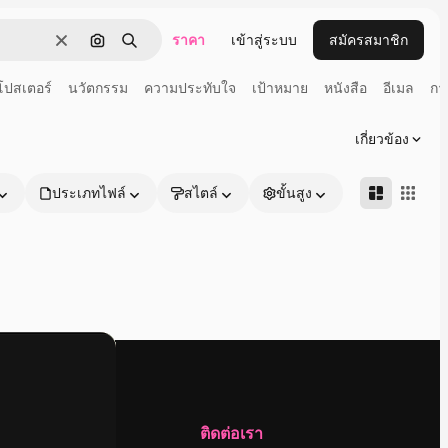
ราคา
เข้าสู่ระบบ
สมัครสมาชิก
ชัดเจน
ค้นหาตามรูปภาพ
ค้นหา
โปสเตอร์
นวัตกรรม
ความประทับใจ
เป้าหมาย
หนังสือ
อีเมล
กา
เกี่ยวข้อง
ประเภทไฟล์
สไตล์
ขั้นสูง
บริษัท
ติดต่อเรา