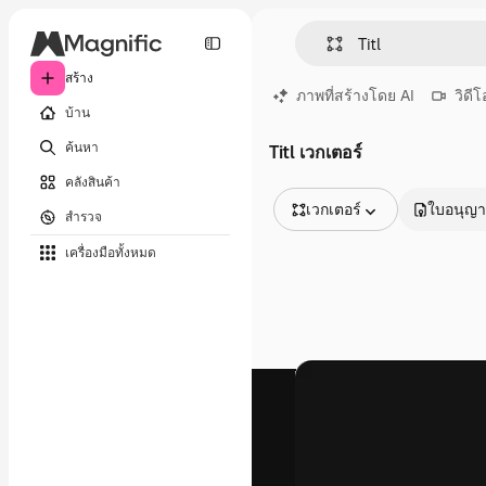
สร้าง
ภาพที่สร้างโดย AI
วิดีโ
บ้าน
ค้นหา
Titl เวกเตอร์
คลังสินค้า
เวกเตอร์
ใบอนุญ
สำรวจ
รูปภาพทั้งหมด
เครื่องมือทั้งหมด
เวกเตอร์
ภาพประกอบ
ภาพถ่าย
พีดีเอส
เทมเพลต
โมเดลจำลอง
วิดีโอ
คลิปวิดีโอ
โมชั่นกราฟิก
เทมเพลตวิดีโอ
ไอคอน
แบบจำลอง 3 มิติ
แบบอักษร