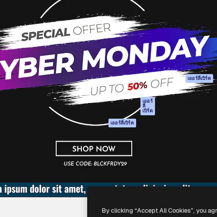
รรค์เพื่อผลักดันผลงานที่ดี
Spaces
Academy
ใช้งานกว่า 1 ล้านราย
ผู้ช่วย AI
เอกสาร
อทีฟ, บริษัท, เอเจนซี และสตูดิ
เครื่องมือสร้าง
การสนับสนุน
รูปภาพด้วย AI
เงื่อนไขการใช้งา
เครื่องมือสร้างวิดีโอ
นโยบายความเป็น
ด้วย AI
ส่วนตัว
เครื่องกำเนิดเสียง AI
ต้นฉบับ
เออร์ลี่เบิร์ด
สต็อกเนื้อหา
นโยบายคุกกี้
MCP สำหรับ
ศูนย์ความน่าเชื่อถ
เออร์
ลี่
Claude/ChatGPT
เบิร์ด
พันธมิตร
Agents
เออร์ลี่เบิร์ด
ธุรกิจ
เอพีไอ
แอปมือถือ
เครื่องมือ Magnific
ทั้งหมด
-
2026
Freepik Company S.L.U.
สงวนลิขสิทธิ์
.
By clicking “Accept All Cookies”, you ag