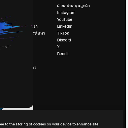
ราคา
ฝ่ายสนับสนุนลูกค้า
เกี่ยวกับเรา
Instagram
รีวิว
YouTube
น
ร่วมงานกับเรา
LinkedIn
แนวโน้มการค้นหา
TikTok
บล็อก
Discord
กิจกรรม
X
Slidesgo
Reddit
ือ
ขายเนื้อหา
ห้องแถลงข่าว
กำลังมองหา
magnific.ai
ree to the storing of cookies on your device to enhance site