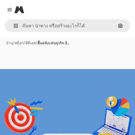
Magnific
Close menu
ค้นหาต
บ้าน
/
สต็อก
/
พีดีเอส
/
พื้นหลังแท่นธุรกิจ 3…