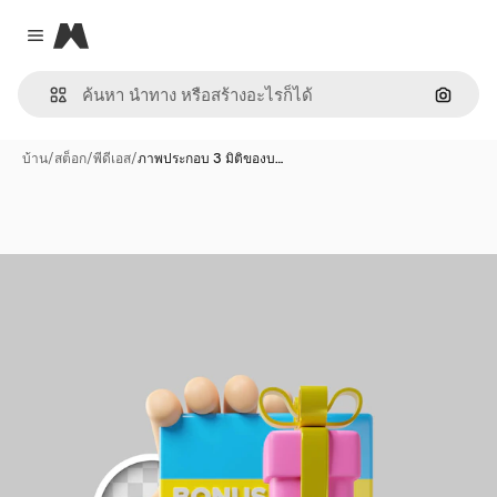
Magnific
Close menu
ค้นหาต
บ้าน
/
สต็อก
/
พีดีเอส
/
ภาพประกอบ 3 มิติของบ…