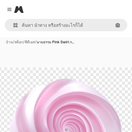
Magnific
Close menu
ค้นหาต
บ้าน
/
สต็อก
/
พีดีเอส
/
นามธรรม Pink Swirl ก…