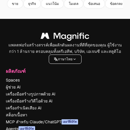
ขาย
ธุรกิจ
แนวโน้ม
โมเดล
ข้อเสนอ
ข้อตกลง
แพลตฟอร์มสร้างสรรค์เพื่อผลักดันผลงานที่ดีที่สุดของคุณ ผู้ใช้งาน
กว่า 1 ล้านราย ครอบคลุมทั้งครีเอทีฟ, บริษัท, เอเจนซี และสตูดิโอ
ภาษาไทย
ผลิตภัณฑ์
Spaces
ผู้ช่วย AI
เครื่องมือสร้างรูปภาพด้วย AI
เครื่องมือสร้างวิดีโอด้วย AI
เครื่องกำเนิดเสียง AI
สต็อกเนื้อหา
MCP สำหรับ Claude/ChatGPT
เออร์ลี่เบิร์ด
Agents
เออร์ลี่เบิร์ด