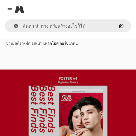
Magnific
Close menu
ค้นหาต
บ้าน
/
สต็อก
/
พีดีเอส
/
เทมเพลตโปสเตอร์ขนาด …